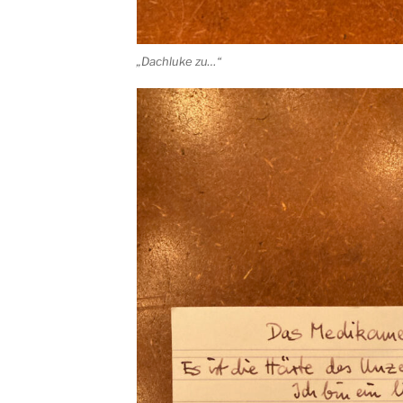
„Dachluke zu…“