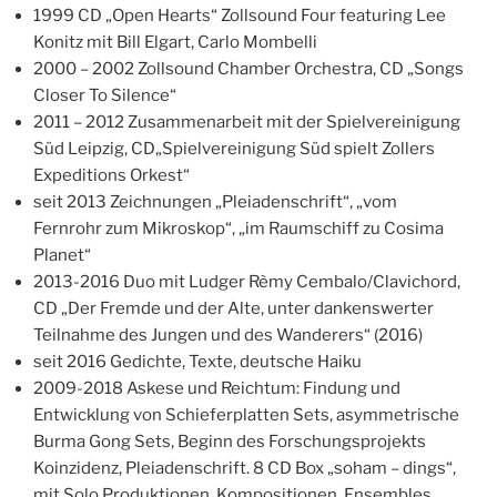
1999 CD „Open Hearts“ Zollsound Four featuring Lee
Konitz mit Bill Elgart, Carlo Mombelli
2000 – 2002 Zollsound Chamber Orchestra, CD „Songs
Closer To Silence“
2011 – 2012 Zusammenarbeit mit der Spielvereinigung
Süd Leipzig, CD„Spielvereinigung Süd spielt Zollers
Expeditions Orkest“
seit 2013 Zeichnungen „Pleiadenschrift“, „vom
Fernrohr zum Mikroskop“, „im Raumschiff zu Cosima
Planet“
2013-2016 Duo mit Ludger Rèmy Cembalo/Clavichord,
CD „Der Fremde und der Alte, unter dankenswerter
Teilnahme des Jungen und des Wanderers“ (2016)
seit 2016 Gedichte, Texte, deutsche Haiku
2009-2018 Askese und Reichtum: Findung und
Entwicklung von Schieferplatten Sets, asymmetrische
Burma Gong Sets, Beginn des Forschungsprojekts
Koinzidenz, Pleiadenschrift. 8 CD Box „soham – dings“,
mit Solo Produktionen, Kompositionen, Ensembles,